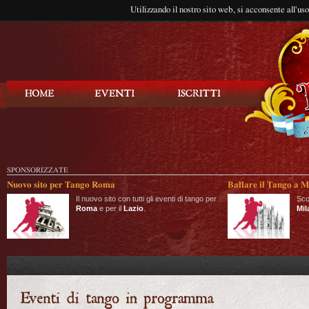
Utilizzando il nostro sito web, si acconsente all'us
Balla Tango
SPONSORIZZATE
Nuovo sito per Tango Roma
Ballare il Tango a M
Il nuovo sito con tutti gli eventi di tango per
Sco
Roma
e per il
Lazio
.
Mil