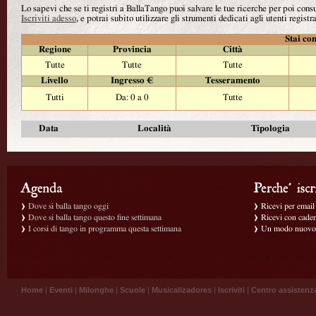
Lo sapevi che se ti registri a BallaTango puoi salvare le tue ricerche per poi con
Iscriviti adesso
, e potrai subito utilizzare gli strumenti dedicati agli utenti registra
Stai con
Regione
Provincia
Città
Tutte
Tutte
Tutte
Livello
Ingresso €
Tesseramento
Tutti
Da: 0 a 0
Tutte
Data
Località
Tipologia
Dove si balla tango oggi
Ricevi per email g
Dove si balla tango questo fine settimana
Ricevi con caden
I corsi di tango in programma questa settimana
Un modo nuovo p
Home
|
Eventi
|
Milonghe
|
Scuole
|
Musicalizadores
|
Iscriviti
|
Centro assistenz