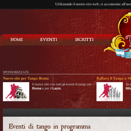
Utilizzando il nostro sito web, si acconsente all'us
Balla Tango
SPONSORIZZATE
Nuovo sito per Tango Roma
Ballare il Tango a M
Il nuovo sito con tutti gli eventi di tango per
Sco
Roma
e per il
Lazio
.
Mil