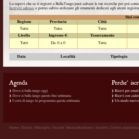
Lo sapevi che se ti registri a BallaTango puoi salvare le tue ricerche per poi con
Iscriviti adesso
, e potrai subito utilizzare gli strumenti dedicati agli utenti registra
Stai con
Regione
Provincia
Città
Tutte
Tutte
Tutte
Livello
Ingresso €
Tesseramento
Tutti
Da: 0 a 0
Tutte
Data
Località
Tipologia
Dove si balla tango oggi
Ricevi per email g
Dove si balla tango questo fine settimana
Ricevi con caden
I corsi di tango in programma questa settimana
Un modo nuovo p
Home
|
Eventi
|
Milonghe
|
Scuole
|
Musicalizadores
|
Iscriviti
|
Centro assistenz