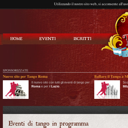
Utilizzando il nostro sito web, si acconsente all'us
Balla Tango
SPONSORIZZATE
Nuovo sito per Tango Roma
Ballare il Tango a M
Il nuovo sito con tutti gli eventi di tango per
Sco
Roma
e per il
Lazio
.
Mil