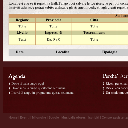
Lo sapevi che se ti registri a BallaTango puoi salvare le tue ricerche per poi con
Iscriviti adesso
, e potrai subito utilizzare gli strumenti dedicati agli utenti registra
Stai con
Regione
Provincia
Città
Tutte
Tutte
Tutte
Livello
Ingresso €
Tesseramento
Tutti
Da: 0 a 0
Tutte
Data
Località
Tipologia
Dove si balla tango oggi
Ricevi per email g
Dove si balla tango questo fine settimana
Ricevi con caden
I corsi di tango in programma questa settimana
Un modo nuovo p
Home
|
Eventi
|
Milonghe
|
Scuole
|
Musicalizadores
|
Iscriviti
|
Centro assistenz