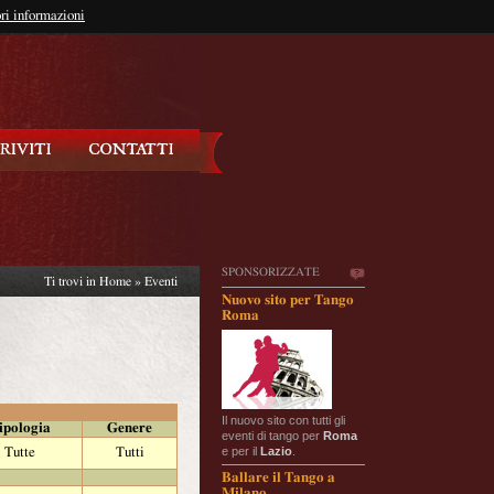
so?
ri informazioni
oppure
Iscriviti
SPONSORIZZATE
Ti trovi in
Home
»
Eventi
Nuovo sito per Tango
Roma
Il nuovo sito con tutti gli
ipologia
Genere
eventi di tango per
Roma
e per il
Lazio
.
Tutte
Tutti
Ballare il Tango a
Milano