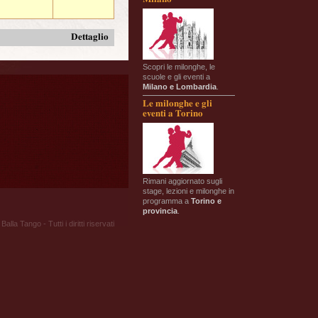
Dettaglio
Scopri le milonghe, le
scuole e gli eventi a
Milano e Lombardia
.
Le milonghe e gli
eventi a Torino
Rimani aggiornato sugli
stage, lezioni e milonghe in
programma a
Torino e
provincia
.
Balla Tango - Tutti i diritti riservati