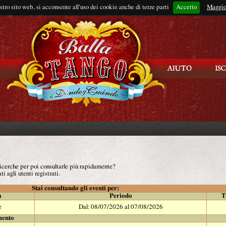
ostro sito web, si acconsente all'uso dei cookie anche di terze parti
Accetto
Rimani connes
Maggio
 ricerche per poi consultarle più rapidamente?
ti agli utenti registrati.
Stai consultando gli eventi per:
à
Periodo
T
e
Dal: 08/07/2026 al 07/08/2026
mento