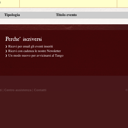
e
Tipologia
Titolo evento
Ricevi per email gli eventi inseriti
Ricevi con cadenza le nostre Newsletter
Un modo nuovo per avvicinarsi al Tango
ti
|
Centro assistenza
|
Contatti
® 