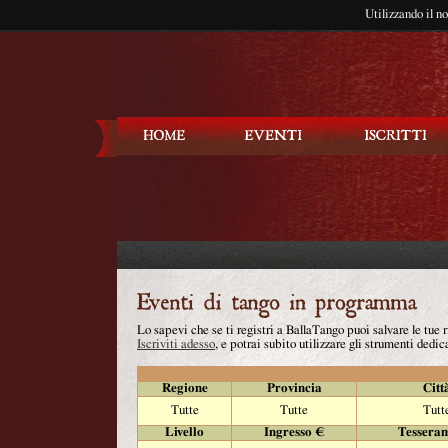
Utilizzando il n
Balla Tango
Lo sapevi che se ti registri a BallaTango puoi salvare le tue
Iscriviti adesso
, e potrai subito utilizzare gli strumenti dedica
Regione
Provincia
Citt
Tutte
Tutte
Tutt
Livello
Ingresso €
Tessera