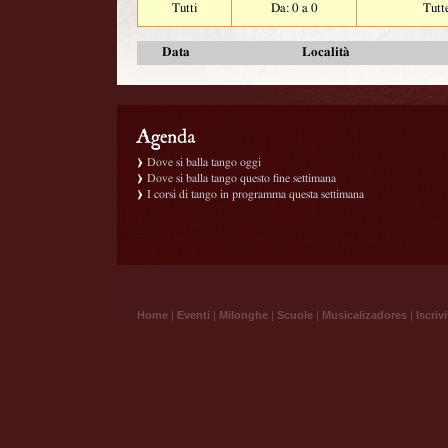
Tutti
Da: 0 a 0
Tutt
Data
Località
Dove si balla tango oggi
Dove si balla tango questo fine settimana
I corsi di tango in programma questa settimana
Home
|
Eventi
|
Milonghe
|
Scuole
|
Musicalizadores
|
Iscrivi