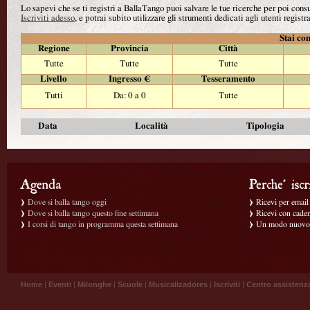
Lo sapevi che se ti registri a BallaTango puoi salvare le tue ricerche per poi con
Iscriviti adesso
, e potrai subito utilizzare gli strumenti dedicati agli utenti registra
Stai con
Regione
Provincia
Città
Tutte
Tutte
Tutte
Livello
Ingresso €
Tesseramento
Tutti
Da: 0 a 0
Tutte
Data
Località
Tipologia
Dove si balla tango oggi
Ricevi per email g
Dove si balla tango questo fine settimana
Ricevi con caden
I corsi di tango in programma questa settimana
Un modo nuovo p
Home
|
Eventi
|
Milonghe
|
Scuole
|
Musicalizadores
|
Iscriviti
|
Centro assistenz