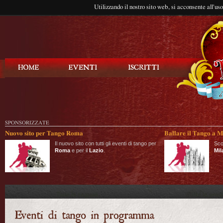
Utilizzando il nostro sito web, si acconsente all'us
Balla Tango
SPONSORIZZATE
Nuovo sito per Tango Roma
Ballare il Tango a M
Il nuovo sito con tutti gli eventi di tango per
Sco
Roma
e per il
Lazio
.
Mil