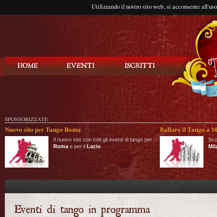
Utilizzando il nostro sito web, si acconsente all'us
Balla Tango
SPONSORIZZATE
Nuovo sito per Tango Roma
Ballare il Tango a M
Il nuovo sito con tutti gli eventi di tango per
Sco
Roma
e per il
Lazio
.
Mil