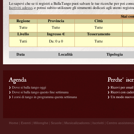
Lo sapevi che se ti registri a BallaTango puoi salvare le tue ricerche per poi con
Iscriviti adesso
, e potrai subito utilizzare gli strumenti dedicati agli utenti registra
Stai con
Regione
Provincia
Città
Tutte
Tutte
Tutte
Livello
Ingresso €
Tesseramento
Tutti
Da: 0 a 0
Tutte
Data
Località
Tipologia
Dove si balla tango oggi
Ricevi per email g
Dove si balla tango questo fine settimana
Ricevi con caden
I corsi di tango in programma questa settimana
Un modo nuovo p
Home
|
Eventi
|
Milonghe
|
Scuole
|
Musicalizadores
|
Iscriviti
|
Centro assistenz