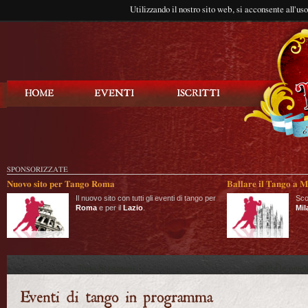
Utilizzando il nostro sito web, si acconsente all'us
Balla Tango
SPONSORIZZATE
Nuovo sito per Tango Roma
Ballare il Tango a M
Il nuovo sito con tutti gli eventi di tango per
Sco
Roma
e per il
Lazio
.
Mil