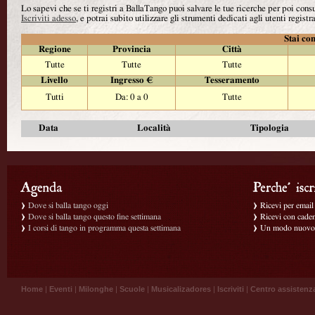
Lo sapevi che se ti registri a BallaTango puoi salvare le tue ricerche per poi con
Iscriviti adesso
, e potrai subito utilizzare gli strumenti dedicati agli utenti registra
Stai con
Regione
Provincia
Città
Tutte
Tutte
Tutte
Livello
Ingresso €
Tesseramento
Tutti
Da: 0 a 0
Tutte
Data
Località
Tipologia
Dove si balla tango oggi
Ricevi per email g
Dove si balla tango questo fine settimana
Ricevi con caden
I corsi di tango in programma questa settimana
Un modo nuovo p
Home
|
Eventi
|
Milonghe
|
Scuole
|
Musicalizadores
|
Iscriviti
|
Centro assistenz