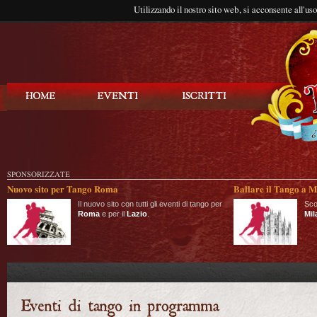
Utilizzando il nostro sito web, si acconsente all'us
Balla Tango
SPONSORIZZATE
Nuovo sito per Tango Roma
Ballare il Tango a M
Il nuovo sito con tutti gli eventi di tango per
Sco
Roma
e per il
Lazio
.
Mil