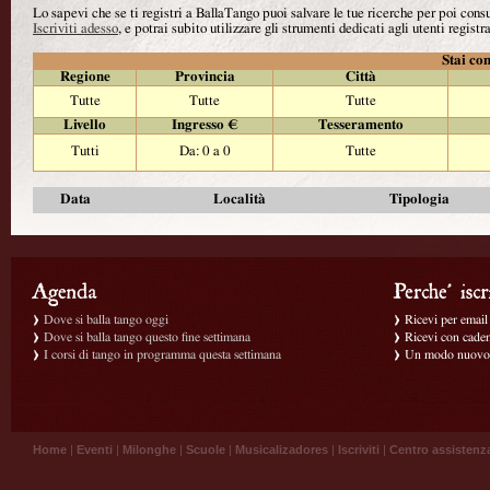
Lo sapevi che se ti registri a BallaTango puoi salvare le tue ricerche per poi con
Iscriviti adesso
, e potrai subito utilizzare gli strumenti dedicati agli utenti registra
Stai con
Regione
Provincia
Città
Tutte
Tutte
Tutte
Livello
Ingresso €
Tesseramento
Tutti
Da: 0 a 0
Tutte
Data
Località
Tipologia
Dove si balla tango oggi
Ricevi per email g
Dove si balla tango questo fine settimana
Ricevi con caden
I corsi di tango in programma questa settimana
Un modo nuovo p
Home
|
Eventi
|
Milonghe
|
Scuole
|
Musicalizadores
|
Iscriviti
|
Centro assistenz