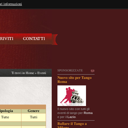
so?
ri informazioni
oppure
Iscriviti
SPONSORIZZATE
Ti trovi in
Home
»
Eventi
Nuovo sito per Tango
Roma
Il nuovo sito con tutti gli
ipologia
Genere
eventi di tango per
Roma
e per il
Lazio
.
Tutte
Tutti
Ballare il Tango a
Milano