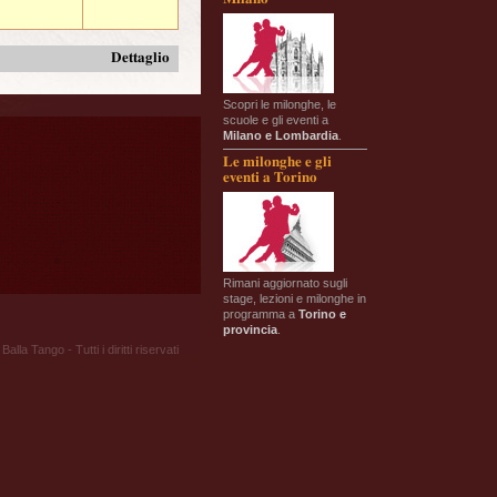
Dettaglio
Scopri le milonghe, le
scuole e gli eventi a
Milano e Lombardia
.
Le milonghe e gli
eventi a Torino
Rimani aggiornato sugli
stage, lezioni e milonghe in
programma a
Torino e
provincia
.
Balla Tango - Tutti i diritti riservati