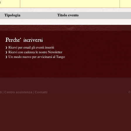
e
Tipologia
Titolo evento
Ricevi per email gli eventi inseriti
Ricevi con cadenza le nostre Newsletter
Un modo nuovo per avvicinarsi al Tango
ti
|
Centro assistenza
|
Contatti
® 