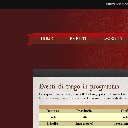
Utilizzando il n
Balla Tango
Lo sapevi che se ti registri a BallaTango puoi salvare le tue
Iscriviti adesso
, e potrai subito utilizzare gli strumenti dedica
Regione
Provincia
Citt
Tutte
Tutte
Tutt
Livello
Ingresso €
Tessera