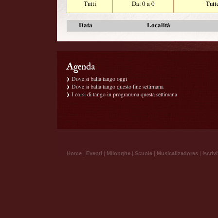
Tutti
Da: 0 a 0
Tutt
Data
Località
Dove si balla tango oggi
Dove si balla tango questo fine settimana
I corsi di tango in programma questa settimana
Home
|
Eventi
|
Milonghe
|
Scuole
|
Musicalizadores
|
Iscrivi