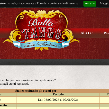
ostro sito web, si acconsente all'uso dei cookie anche di terze parti
Accetto
Rimani connes
Maggio
 ricerche per poi consultarle più rapidamente?
ti agli utenti registrati.
Stai consultando gli eventi per:
à
Periodo
T
e
Dal: 08/07/2026 al 07/08/2026
mento