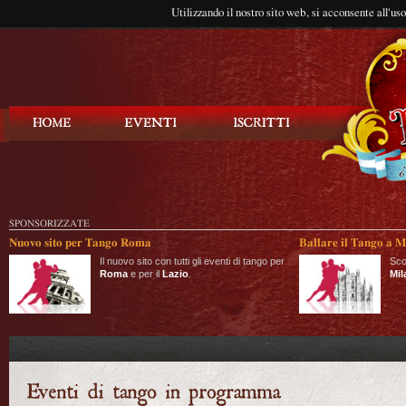
Utilizzando il nostro sito web, si acconsente all'us
Balla Tango
SPONSORIZZATE
Nuovo sito per Tango Roma
Ballare il Tango a M
Il nuovo sito con tutti gli eventi di tango per
Sco
Roma
e per il
Lazio
.
Mil