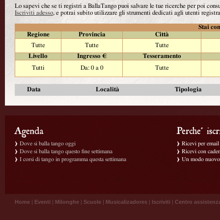
Lo sapevi che se ti registri a BallaTango puoi salvare le tue ricerche per poi con
Iscriviti adesso
, e potrai subito utilizzare gli strumenti dedicati agli utenti registra
Stai con
Regione
Provincia
Città
Tutte
Tutte
Tutte
Livello
Ingresso €
Tesseramento
Tutti
Da: 0 a 0
Tutte
Data
Località
Tipologia
Dove si balla tango oggi
Ricevi per email g
Dove si balla tango questo fine settimana
Ricevi con caden
I corsi di tango in programma questa settimana
Un modo nuovo p
Home
|
Eventi
|
Milonghe
|
Scuole
|
Musicalizadores
|
Iscriviti
|
Centro assistenz