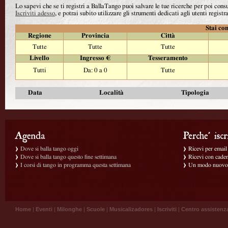
Lo sapevi che se ti registri a BallaTango puoi salvare le tue ricerche per poi con
Iscriviti adesso
, e potrai subito utilizzare gli strumenti dedicati agli utenti registra
Stai con
Regione
Provincia
Città
Tutte
Tutte
Tutte
Livello
Ingresso €
Tesseramento
Tutti
Da: 0 a 0
Tutte
Data
Località
Tipologia
Dove si balla tango oggi
Ricevi per email g
Dove si balla tango questo fine settimana
Ricevi con caden
I corsi di tango in programma questa settimana
Un modo nuovo p
Home
|
Eventi
|
Milonghe
|
Scuole
|
Musicalizadores
|
Iscriviti
|
Centro assistenz