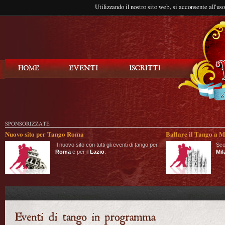
Utilizzando il nostro sito web, si acconsente all'us
Balla Tango
SPONSORIZZATE
Nuovo sito per Tango Roma
Ballare il Tango a M
Il nuovo sito con tutti gli eventi di tango per
Sco
Roma
e per il
Lazio
.
Mil