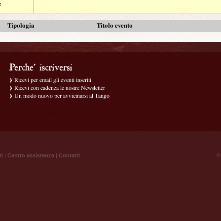
e
Tipologia
Titolo evento
Ricevi per email gli eventi inseriti
Ricevi con cadenza le nostre Newsletter
Un modo nuovo per avvicinarsi al Tango
ti
|
Centro assistenza
|
Contatti
® 