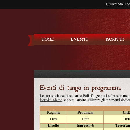
Utilizzando il n
Balla Tango
Lo sapevi che se ti registri a BallaTango puoi salvare le tue
Iscriviti adesso
, e potrai subito utilizzare gli strumenti dedica
Regione
Provincia
Citt
Tutte
Tutte
Tutt
Livello
Ingresso €
Tessera