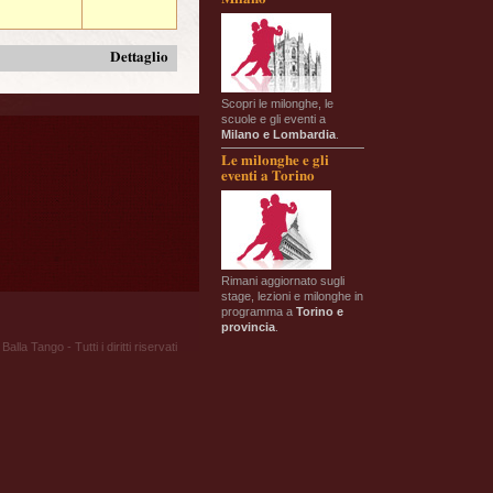
Dettaglio
Scopri le milonghe, le
scuole e gli eventi a
Milano e Lombardia
.
Le milonghe e gli
eventi a Torino
Rimani aggiornato sugli
stage, lezioni e milonghe in
programma a
Torino e
provincia
.
Balla Tango - Tutti i diritti riservati