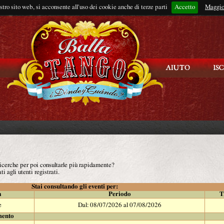
ostro sito web, si acconsente all'uso dei cookie anche di terze parti
Accetto
Rimani connes
Maggio
 ricerche per poi consultarle più rapidamente?
ti agli utenti registrati.
Stai consultando gli eventi per:
à
Periodo
T
e
Dal: 08/07/2026 al 07/08/2026
mento