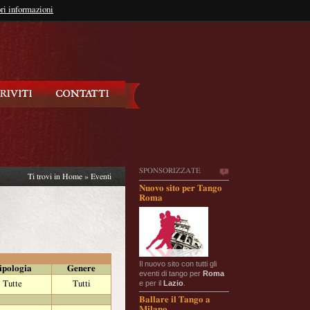
so?
ri informazioni
oppure
Iscriviti
SPONSORIZZATE
Ti trovi in
Home
»
Eventi
Nuovo sito per Tango
Roma
Il nuovo sito con tutti gli
ipologia
Genere
eventi di tango per
Roma
e per il
Lazio
.
Tutte
Tutti
Ballare il Tango a
Milano