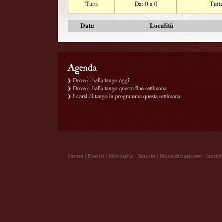
Tutti
Da: 0 a 0
Tutt
Data
Località
Dove si balla tango oggi
Dove si balla tango questo fine settimana
I corsi di tango in programma questa settimana
Home
|
Eventi
|
Milonghe
|
Scuole
|
Musicalizadores
|
Iscrivi