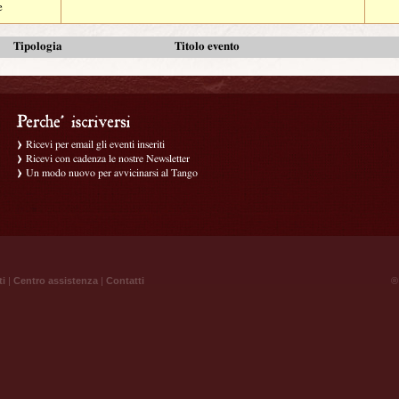
e
Tipologia
Titolo evento
Ricevi per email gli eventi inseriti
Ricevi con cadenza le nostre Newsletter
Un modo nuovo per avvicinarsi al Tango
ti
|
Centro assistenza
|
Contatti
® 