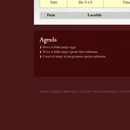
Tutti
Da: 0 a 0
Tutt
Data
Località
Dove si balla tango oggi
Dove si balla tango questo fine settimana
I corsi di tango in programma questa settimana
Home
|
Eventi
|
Milonghe
|
Scuole
|
Musicalizadores
|
Iscrivi