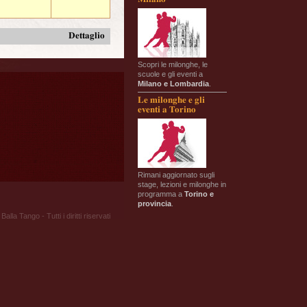
Dettaglio
Scopri le milonghe, le
scuole e gli eventi a
Milano e Lombardia
.
Le milonghe e gli
eventi a Torino
Rimani aggiornato sugli
stage, lezioni e milonghe in
programma a
Torino e
provincia
.
Balla Tango - Tutti i diritti riservati