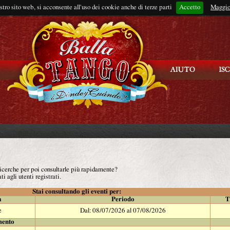
ostro sito web, si acconsente all'uso dei cookie anche di terze parti
Accetto
Rimani connes
Maggio
 ricerche per poi consultarle più rapidamente?
ti agli utenti registrati.
Stai consultando gli eventi per:
à
Periodo
T
e
Dal: 08/07/2026 al 07/08/2026
mento