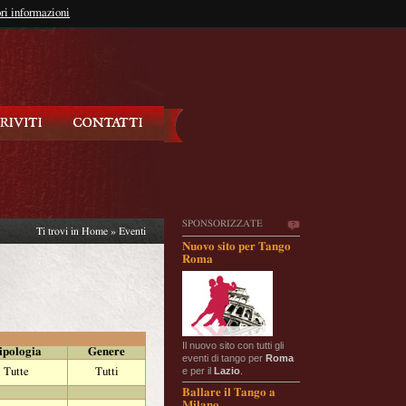
so?
ri informazioni
oppure
Iscriviti
SPONSORIZZATE
Ti trovi in
Home
»
Eventi
Nuovo sito per Tango
Roma
Il nuovo sito con tutti gli
ipologia
Genere
eventi di tango per
Roma
e per il
Lazio
.
Tutte
Tutti
Ballare il Tango a
Milano