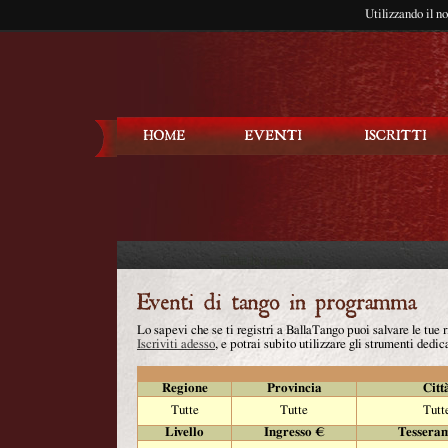
Utilizzando il n
Balla Tango
Lo sapevi che se ti registri a BallaTango puoi salvare le tue
Iscriviti adesso
, e potrai subito utilizzare gli strumenti dedica
Regione
Provincia
Citt
Tutte
Tutte
Tutt
Livello
Ingresso €
Tessera