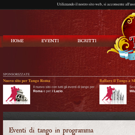
Utilizzando il nostro sito web, si acconsente all'us
Balla Tango
SPONSORIZZATE
Nuovo sito per Tango Roma
Ballare il Tango a M
Il nuovo sito con tutti gli eventi di tango per
Sco
Roma
e per il
Lazio
.
Mil