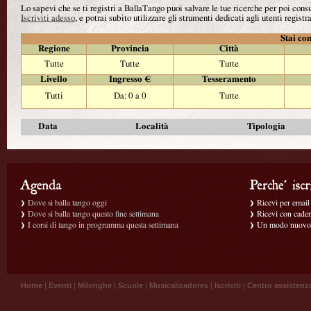
Lo sapevi che se ti registri a BallaTango puoi salvare le tue ricerche per poi con
Iscriviti adesso
, e potrai subito utilizzare gli strumenti dedicati agli utenti registra
Stai con
Regione
Provincia
Città
Tutte
Tutte
Tutte
Livello
Ingresso €
Tesseramento
Tutti
Da: 0 a 0
Tutte
Data
Località
Tipologia
Dove si balla tango oggi
Ricevi per email g
Dove si balla tango questo fine settimana
Ricevi con caden
I corsi di tango in programma questa settimana
Un modo nuovo p
Home
|
Eventi
|
Milonghe
|
Scuole
|
Musicalizadores
|
Iscriviti
|
Centro assistenz