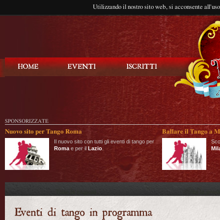
Utilizzando il nostro sito web, si acconsente all'us
Balla Tango
SPONSORIZZATE
Nuovo sito per Tango Roma
Ballare il Tango a M
Il nuovo sito con tutti gli eventi di tango per
Sco
Roma
e per il
Lazio
.
Mil