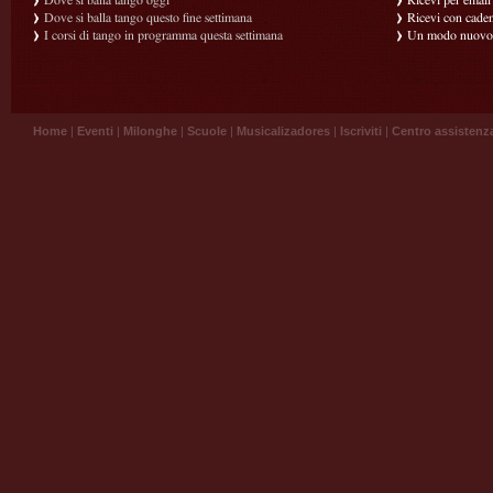
Dove si balla tango oggi
Ricevi per email g
Dove si balla tango questo fine settimana
Ricevi con caden
I corsi di tango in programma questa settimana
Un modo nuovo p
Home
|
Eventi
|
Milonghe
|
Scuole
|
Musicalizadores
|
Iscriviti
|
Centro assistenz