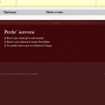
e
Tipologia
Titolo evento
Ricevi per email gli eventi inseriti
Ricevi con cadenza le nostre Newsletter
Un modo nuovo per avvicinarsi al Tango
ti
|
Centro assistenza
|
Contatti
® 