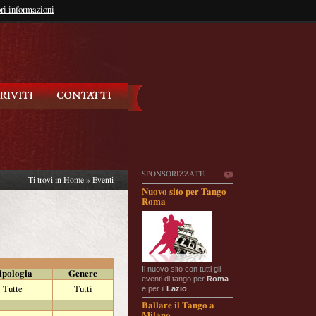
so?
ri informazioni
oppure
Iscriviti
SPONSORIZZATE
Ti trovi in
Home
»
Eventi
Nuovo sito per Tango
Roma
Il nuovo sito con tutti gli
ipologia
Genere
eventi di tango per
Roma
e per il
Lazio
.
Tutte
Tutti
Ballare il Tango a
Milano