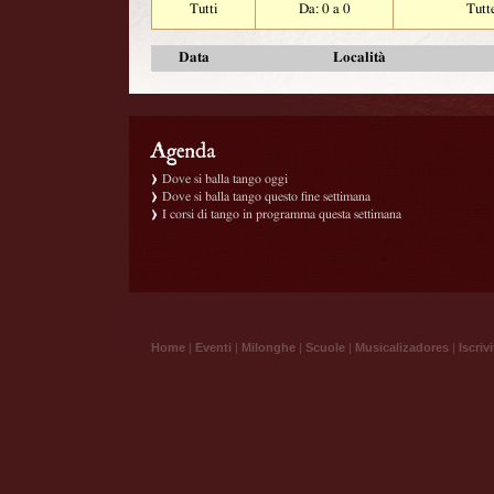
Tutti
Da: 0 a 0
Tutt
Data
Località
Dove si balla tango oggi
Dove si balla tango questo fine settimana
I corsi di tango in programma questa settimana
Home
|
Eventi
|
Milonghe
|
Scuole
|
Musicalizadores
|
Iscrivi