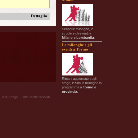
Dettaglio
Scopri le milonghe, le
scuole e gli eventi a
Milano e Lombardia
.
Le milonghe e gli
eventi a Torino
Rimani aggiornato sugli
stage, lezioni e milonghe in
programma a
Torino e
provincia
.
Balla Tango - Tutti i diritti riservati