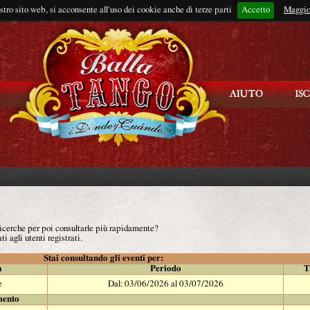
ostro sito web, si acconsente all'uso dei cookie anche di terze parti
Accetto
Rimani connes
Maggio
 ricerche per poi consultarle più rapidamente?
ti agli utenti registrati.
Stai consultando gli eventi per:
à
Periodo
T
e
Dal: 03/06/2026 al 03/07/2026
mento