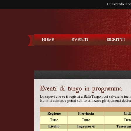
Utilizzando il n
Balla Tango
Lo sapevi che se ti registri a BallaTango puoi salvare le tue
Iscriviti adesso
, e potrai subito utilizzare gli strumenti dedica
Regione
Provincia
Citt
Tutte
Tutte
Tutt
Livello
Ingresso €
Tessera