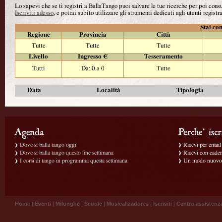
Lo sapevi che se ti registri a BallaTango puoi salvare le tue ricerche per poi con
Iscriviti adesso
, e potrai subito utilizzare gli strumenti dedicati agli utenti registra
Stai con
Regione
Provincia
Città
Tutte
Tutte
Tutte
Livello
Ingresso €
Tesseramento
Tutti
Da: 0 a 0
Tutte
Data
Località
Tipologia
Dove si balla tango oggi
Ricevi per email g
Dove si balla tango questo fine settimana
Ricevi con caden
I corsi di tango in programma questa settimana
Un modo nuovo p
Home
|
Eventi
|
Milonghe
|
Scuole
|
Musicalizadores
|
Iscriviti
|
Centro assistenz