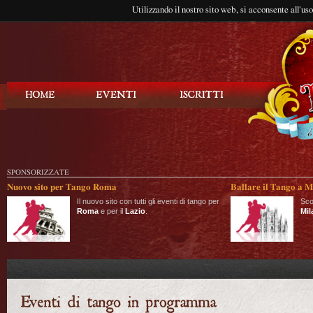
Utilizzando il nostro sito web, si acconsente all'us
Balla Tango
SPONSORIZZATE
Nuovo sito per Tango Roma
Ballare il Tango a M
Il nuovo sito con tutti gli eventi di tango per
Sco
Roma
e per il
Lazio
.
Mil