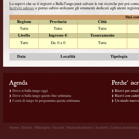
Lo sapevi che se ti registri a BallaTango puoi salvare le tue ricerche per poi con
Iscriviti adesso
, e potrai subito utilizzare gli strumenti dedicati agli utenti registra
Stai con
Regione
Provincia
Città
Tutte
Tutte
Tutte
Livello
Ingresso €
Tesseramento
Tutti
Da: 0 a 0
Tutte
Data
Località
Tipologia
Dove si balla tango oggi
Ricevi per email g
Dove si balla tango questo fine settimana
Ricevi con caden
I corsi di tango in programma questa settimana
Un modo nuovo p
Home
|
Eventi
|
Milonghe
|
Scuole
|
Musicalizadores
|
Iscriviti
|
Centro assistenz