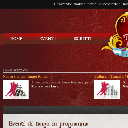
Utilizzando il nostro sito web, si acconsente all'us
Balla Tango
SPONSORIZZATE
Nuovo sito per Tango Roma
Ballare il Tango a M
Il nuovo sito con tutti gli eventi di tango per
Sco
Roma
e per il
Lazio
.
Mil