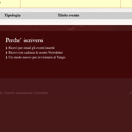
e
Tipologia
Titolo evento
Ricevi per email gli eventi inseriti
Ricevi con cadenza le nostre Newsletter
Un modo nuovo per avvicinarsi al Tango
ti
|
Centro assistenza
|
Contatti
® 