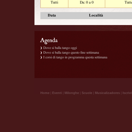
Tutti
Da: 0 a 0
Tutt
Data
Località
Dove si balla tango oggi
Dove si balla tango questo fine settimana
I corsi di tango in programma questa settimana
Home
|
Eventi
|
Milonghe
|
Scuole
|
Musicalizadores
|
Iscrivi