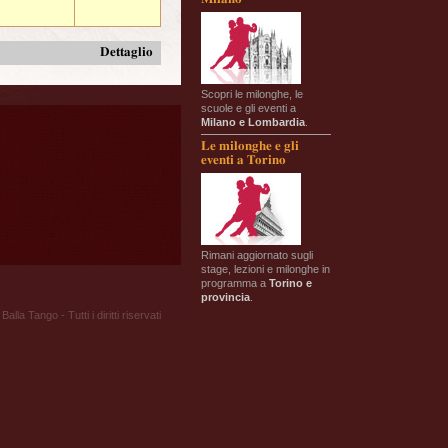
Dettaglio
Scopri le milonghe, le
scuole e gli eventi a
Milano e Lombardia
.
Le milonghe e gli
eventi a Torino
Rimani aggiornato sugli
stage, lezioni e milonghe in
programma a
Torino e
provincia
.
Balla Tango - Tutti i diritti riservati