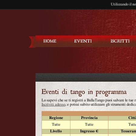
Utilizzando il n
Balla Tango
Lo sapevi che se ti registri a BallaTango puoi salvare le tue
Iscriviti adesso
, e potrai subito utilizzare gli strumenti dedica
Regione
Provincia
Citt
Tutte
Tutte
Tutt
Livello
Ingresso €
Tessera