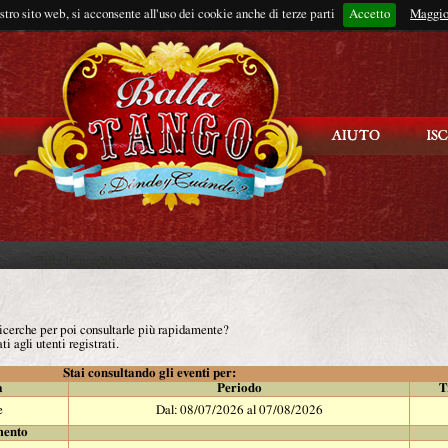
ostro sito web, si acconsente all'uso dei cookie anche di terze parti
Accetto
Rimani connes
Maggio
 ricerche per poi consultarle più rapidamente?
ti agli utenti registrati.
Stai consultando gli eventi per:
à
Periodo
T
e
Dal: 08/07/2026 al 07/08/2026
mento