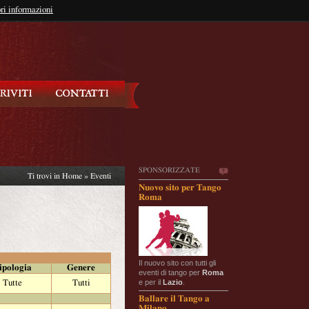
so?
ri informazioni
oppure
Iscriviti
SPONSORIZZATE
Ti trovi in
Home
»
Eventi
Nuovo sito per Tango
Roma
Il nuovo sito con tutti gli
ipologia
Genere
eventi di tango per
Roma
e per il
Lazio
.
Tutte
Tutti
Ballare il Tango a
Milano