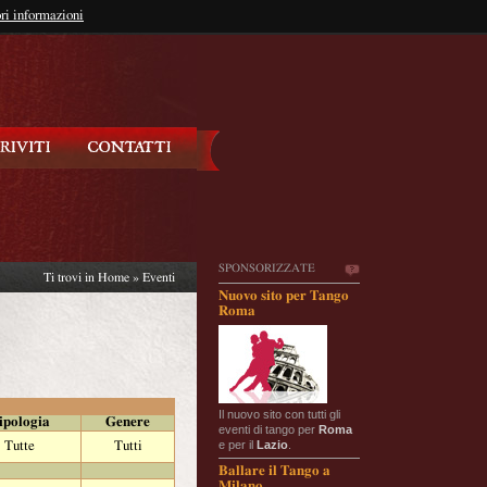
so?
ri informazioni
oppure
Iscriviti
SPONSORIZZATE
Ti trovi in
Home
»
Eventi
Nuovo sito per Tango
Roma
Il nuovo sito con tutti gli
ipologia
Genere
eventi di tango per
Roma
e per il
Lazio
.
Tutte
Tutti
Ballare il Tango a
Milano