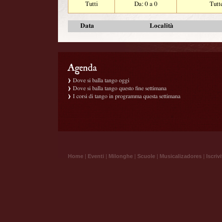
Tutti
Da: 0 a 0
Tutt
Data
Località
Dove si balla tango oggi
Dove si balla tango questo fine settimana
I corsi di tango in programma questa settimana
Home
|
Eventi
|
Milonghe
|
Scuole
|
Musicalizadores
|
Iscrivi