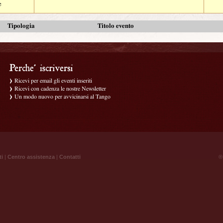
e
Tipologia
Titolo evento
Ricevi per email gli eventi inseriti
Ricevi con cadenza le nostre Newsletter
Un modo nuovo per avvicinarsi al Tango
ti
|
Centro assistenza
|
Contatti
® 