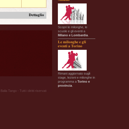
Dettaglio
Scopri le milonghe, le
scuole e gli eventi a
Milano e Lombardia
.
Le milonghe e gli
eventi a Torino
Rimani aggiornato sugli
stage, lezioni e milonghe in
programma a
Torino e
provincia
.
Balla Tango - Tutti i diritti riservati