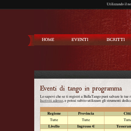
Utilizzando il n
Balla Tango
Lo sapevi che se ti registri a BallaTango puoi salvare le tue
Iscriviti adesso
, e potrai subito utilizzare gli strumenti dedica
Regione
Provincia
Citt
Tutte
Tutte
Tutt
Livello
Ingresso €
Tessera