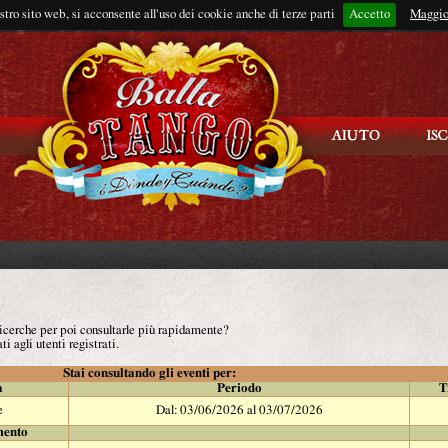
ostro sito web, si acconsente all'uso dei cookie anche di terze parti
Accetto
Rimani connes
Maggio
 ricerche per poi consultarle più rapidamente?
ti agli utenti registrati.
Stai consultando gli eventi per:
à
Periodo
T
e
Dal: 03/06/2026 al 03/07/2026
mento