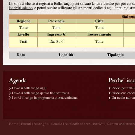
Lo sapevi che se ti registri a BallaTango puoi salvare le tue ricerche per poi con
Iscriviti adesso
, e potrai subito utilizzare gli strumenti dedicati agli utenti registra
Stai con
Regione
Provincia
Città
Tutte
Tutte
Tutte
Livello
Ingresso €
Tesseramento
Tutti
Da: 0 a 0
Tutte
Data
Località
Tipologia
Dove si balla tango oggi
Ricevi per email g
Dove si balla tango questo fine settimana
Ricevi con caden
I corsi di tango in programma questa settimana
Un modo nuovo p
Home
|
Eventi
|
Milonghe
|
Scuole
|
Musicalizadores
|
Iscriviti
|
Centro assistenz