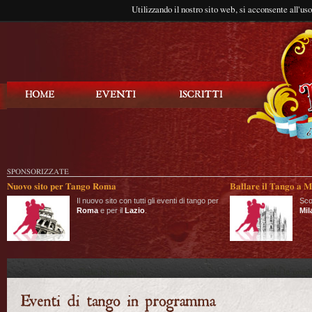
Utilizzando il nostro sito web, si acconsente all'us
Balla Tango
SPONSORIZZATE
Nuovo sito per Tango Roma
Ballare il Tango a M
Il nuovo sito con tutti gli eventi di tango per
Sco
Roma
e per il
Lazio
.
Mil