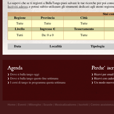
Lo sapevi che se ti registri a BallaTango puoi salvare le tue ricerche per poi con
Iscriviti adesso
, e potrai subito utilizzare gli strumenti dedicati agli utenti registra
Stai con
Regione
Provincia
Città
Tutte
Tutte
Tutte
Livello
Ingresso €
Tesseramento
Tutti
Da: 0 a 0
Tutte
Data
Località
Tipologia
Dove si balla tango oggi
Ricevi per email g
Dove si balla tango questo fine settimana
Ricevi con caden
I corsi di tango in programma questa settimana
Un modo nuovo p
Home
|
Eventi
|
Milonghe
|
Scuole
|
Musicalizadores
|
Iscriviti
|
Centro assistenz