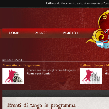
Utilizzando il nostro sito web, si acconsente all'us
Balla Tango
SPONSORIZZATE
Nuovo sito per Tango Roma
Ballare il Tango a M
Il nuovo sito con tutti gli eventi di tango per
Sco
Roma
e per il
Lazio
.
Mil