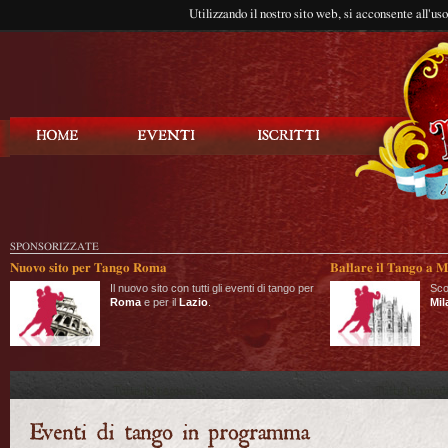
Utilizzando il nostro sito web, si acconsente all'us
Balla Tango
SPONSORIZZATE
Nuovo sito per Tango Roma
Ballare il Tango a M
Il nuovo sito con tutti gli eventi di tango per
Sco
Roma
e per il
Lazio
.
Mil