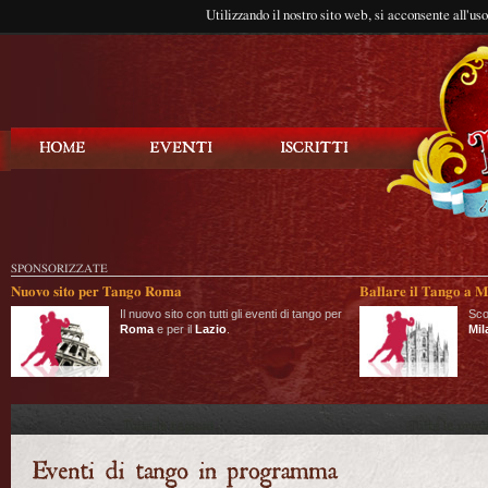
Utilizzando il nostro sito web, si acconsente all'us
Balla Tango
SPONSORIZZATE
Nuovo sito per Tango Roma
Ballare il Tango a M
Il nuovo sito con tutti gli eventi di tango per
Sco
Roma
e per il
Lazio
.
Mil