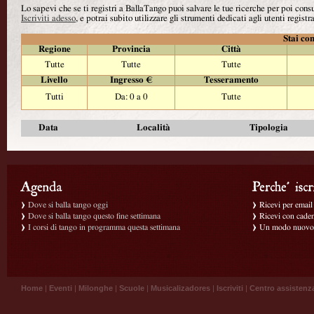
Lo sapevi che se ti registri a BallaTango puoi salvare le tue ricerche per poi con
Iscriviti adesso
, e potrai subito utilizzare gli strumenti dedicati agli utenti registra
Stai con
Regione
Provincia
Città
Tutte
Tutte
Tutte
Livello
Ingresso €
Tesseramento
Tutti
Da: 0 a 0
Tutte
Data
Località
Tipologia
Dove si balla tango oggi
Ricevi per email g
Dove si balla tango questo fine settimana
Ricevi con caden
I corsi di tango in programma questa settimana
Un modo nuovo p
Home
|
Eventi
|
Milonghe
|
Scuole
|
Musicalizadores
|
Iscriviti
|
Centro assistenz