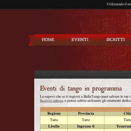
Utilizzando il n
Balla Tango
Lo sapevi che se ti registri a BallaTango puoi salvare le tue
Iscriviti adesso
, e potrai subito utilizzare gli strumenti dedica
Regione
Provincia
Citt
Tutte
Tutte
Tutt
Livello
Ingresso €
Tessera