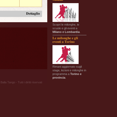
Dettaglio
Scopri le milonghe, le
scuole e gli eventi a
Milano e Lombardia
.
Le milonghe e gli
eventi a Torino
Rimani aggiornato sugli
stage, lezioni e milonghe in
programma a
Torino e
provincia
.
Balla Tango - Tutti i diritti riservati