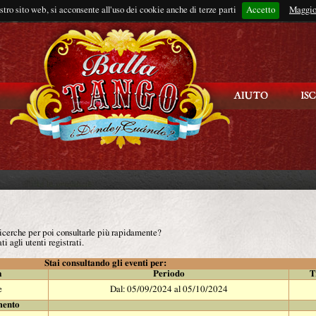
ostro sito web, si acconsente all'uso dei cookie anche di terze parti
Accetto
Rimani connes
Maggio
 ricerche per poi consultarle più rapidamente?
ti agli utenti registrati.
Stai consultando gli eventi per:
à
Periodo
T
e
Dal: 05/09/2024 al 05/10/2024
mento