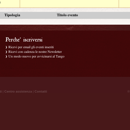
e
Tipologia
Titolo evento
Ricevi per email gli eventi inseriti
Ricevi con cadenza le nostre Newsletter
Un modo nuovo per avvicinarsi al Tango
ti
|
Centro assistenza
|
Contatti
® 