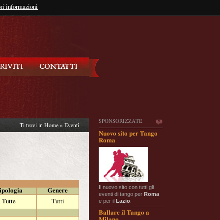
so?
ri informazioni
oppure
Iscriviti
SPONSORIZZATE
Ti trovi in
Home
»
Eventi
Nuovo sito per Tango
Roma
Il nuovo sito con tutti gli
ipologia
Genere
eventi di tango per
Roma
e per il
Lazio
.
Tutte
Tutti
Ballare il Tango a
Milano