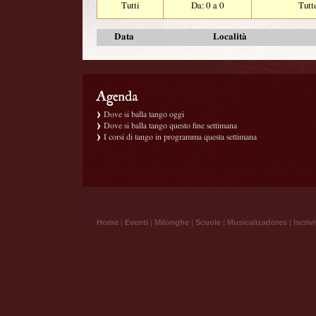
Tutti
Da: 0 a 0
Tutt
Data
Località
Dove si balla tango oggi
Dove si balla tango questo fine settimana
I corsi di tango in programma questa settimana
Home
|
Eventi
|
Milonghe
|
Scuole
|
Musicalizadores
|
Iscrivi