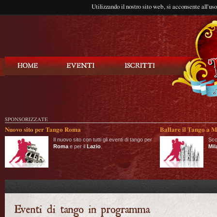
Utilizzando il nostro sito web, si acconsente all'us
Balla Tango
SPONSORIZZATE
Nuovo sito per Tango Roma
Ballare il Tango a M
Il nuovo sito con tutti gli eventi di tango per
Sco
Roma
e per il
Lazio
.
Mil