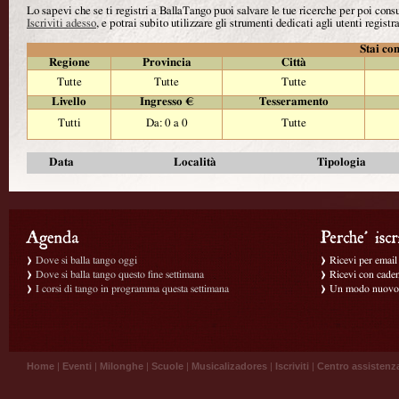
Lo sapevi che se ti registri a BallaTango puoi salvare le tue ricerche per poi con
Iscriviti adesso
, e potrai subito utilizzare gli strumenti dedicati agli utenti registra
Stai con
Regione
Provincia
Città
Tutte
Tutte
Tutte
Livello
Ingresso €
Tesseramento
Tutti
Da: 0 a 0
Tutte
Data
Località
Tipologia
Dove si balla tango oggi
Ricevi per email g
Dove si balla tango questo fine settimana
Ricevi con caden
I corsi di tango in programma questa settimana
Un modo nuovo p
Home
|
Eventi
|
Milonghe
|
Scuole
|
Musicalizadores
|
Iscriviti
|
Centro assistenz