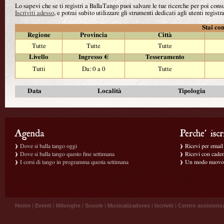
Lo sapevi che se ti registri a BallaTango puoi salvare le tue ricerche per poi con
Iscriviti adesso
, e potrai subito utilizzare gli strumenti dedicati agli utenti registra
Stai con
Regione
Provincia
Città
Tutte
Tutte
Tutte
Livello
Ingresso €
Tesseramento
Tutti
Da: 0 a 0
Tutte
Data
Località
Tipologia
Dove si balla tango oggi
Ricevi per email g
Dove si balla tango questo fine settimana
Ricevi con caden
I corsi di tango in programma questa settimana
Un modo nuovo p
Home
|
Eventi
|
Milonghe
|
Scuole
|
Musicalizadores
|
Iscriviti
|
Centro assistenz