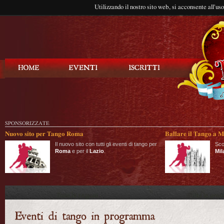
Utilizzando il nostro sito web, si acconsente all'us
Balla Tango
SPONSORIZZATE
Nuovo sito per Tango Roma
Ballare il Tango a M
Il nuovo sito con tutti gli eventi di tango per
Sco
Roma
e per il
Lazio
.
Mil