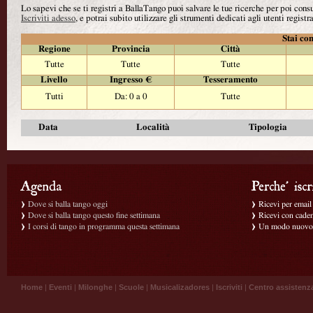
Lo sapevi che se ti registri a BallaTango puoi salvare le tue ricerche per poi con
Iscriviti adesso
, e potrai subito utilizzare gli strumenti dedicati agli utenti registra
Stai con
Regione
Provincia
Città
Tutte
Tutte
Tutte
Livello
Ingresso €
Tesseramento
Tutti
Da: 0 a 0
Tutte
Data
Località
Tipologia
Dove si balla tango oggi
Ricevi per email g
Dove si balla tango questo fine settimana
Ricevi con caden
I corsi di tango in programma questa settimana
Un modo nuovo p
Home
|
Eventi
|
Milonghe
|
Scuole
|
Musicalizadores
|
Iscriviti
|
Centro assistenz