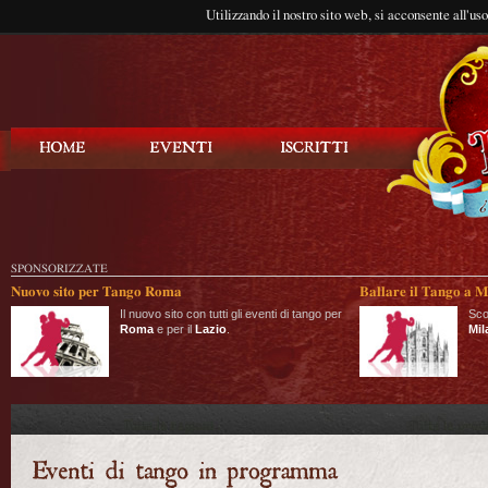
Utilizzando il nostro sito web, si acconsente all'us
Balla Tango
SPONSORIZZATE
Nuovo sito per Tango Roma
Ballare il Tango a M
Il nuovo sito con tutti gli eventi di tango per
Sco
Roma
e per il
Lazio
.
Mil