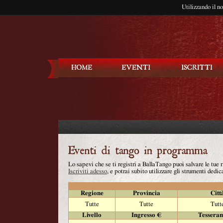
Utilizzando il n
Balla Tango
Lo sapevi che se ti registri a BallaTango puoi salvare le tue
Iscriviti adesso
, e potrai subito utilizzare gli strumenti dedica
Regione
Provincia
Citt
Tutte
Tutte
Tutt
Livello
Ingresso €
Tessera