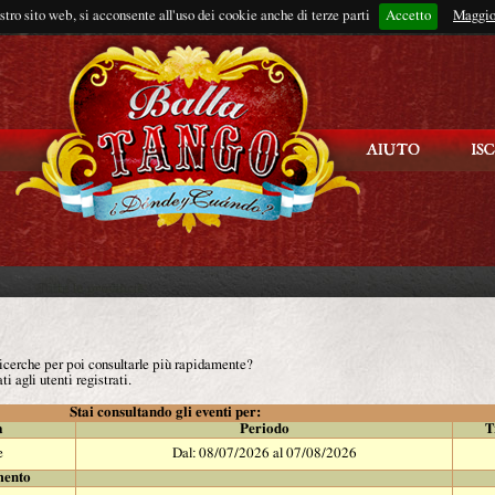
ostro sito web, si acconsente all'uso dei cookie anche di terze parti
Accetto
Rimani connes
Maggio
 ricerche per poi consultarle più rapidamente?
ti agli utenti registrati.
Stai consultando gli eventi per:
à
Periodo
T
e
Dal: 08/07/2026 al 07/08/2026
mento