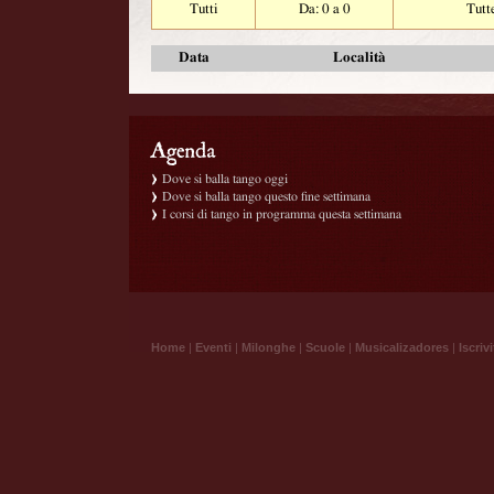
Tutti
Da: 0 a 0
Tutt
Data
Località
Dove si balla tango oggi
Dove si balla tango questo fine settimana
I corsi di tango in programma questa settimana
Home
|
Eventi
|
Milonghe
|
Scuole
|
Musicalizadores
|
Iscrivi