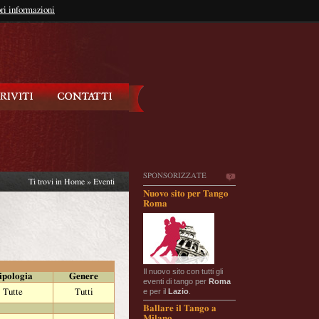
so?
ri informazioni
oppure
Iscriviti
SPONSORIZZATE
Ti trovi in
Home
»
Eventi
Nuovo sito per Tango
Roma
Il nuovo sito con tutti gli
ipologia
Genere
eventi di tango per
Roma
e per il
Lazio
.
Tutte
Tutti
Ballare il Tango a
Milano