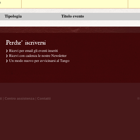
e
Tipologia
Titolo evento
Ricevi per email gli eventi inseriti
Ricevi con cadenza le nostre Newsletter
Un modo nuovo per avvicinarsi al Tango
ti
|
Centro assistenza
|
Contatti
® 