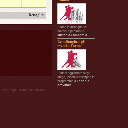
Dettaglio
Scopri le milonghe, le
scuole e gli eventi a
Milano e Lombardia
.
Le milonghe e gli
eventi a Torino
Rimani aggiornato sugli
stage, lezioni e milonghe in
programma a
Torino e
provincia
.
Balla Tango - Tutti i diritti riservati