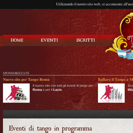
Utilizzando il nostro sito web, si acconsente all'us
Balla Tango
SPONSORIZZATE
Nuovo sito per Tango Roma
Ballare il Tango a M
Il nuovo sito con tutti gli eventi di tango per
Sco
Roma
e per il
Lazio
.
Mil