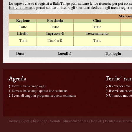
Lo sapevi che se ti registri a BallaTango puoi salvare le tue ricerche per poi con
Iscriviti adesso
, e potrai subito utilizzare gli strumenti dedicati agli utenti registra
Stai con
Regione
Provincia
Città
Tutte
Tutte
Tutte
Livello
Ingresso €
Tesseramento
Tutti
Da: 0 a 0
Tutte
Data
Località
Tipologia
Dove si balla tango oggi
Ricevi per email g
Dove si balla tango questo fine settimana
Ricevi con caden
I corsi di tango in programma questa settimana
Un modo nuovo p
Home
|
Eventi
|
Milonghe
|
Scuole
|
Musicalizadores
|
Iscriviti
|
Centro assistenz