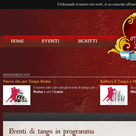
Utilizzando il nostro sito web, si acconsente all'us
Balla Tango
SPONSORIZZATE
Nuovo sito per Tango Roma
Ballare il Tango a M
Il nuovo sito con tutti gli eventi di tango per
Sco
Roma
e per il
Lazio
.
Mil