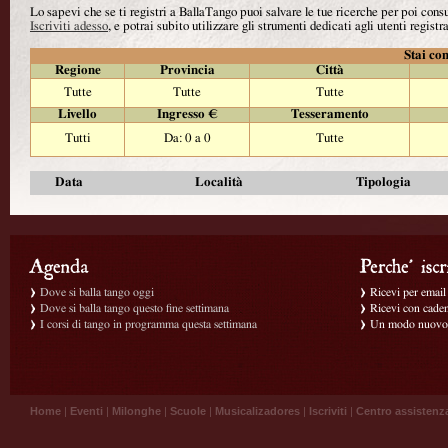
Lo sapevi che se ti registri a BallaTango puoi salvare le tue ricerche per poi con
Iscriviti adesso
, e potrai subito utilizzare gli strumenti dedicati agli utenti registra
Stai con
Regione
Provincia
Città
Tutte
Tutte
Tutte
Livello
Ingresso €
Tesseramento
Tutti
Da: 0 a 0
Tutte
Data
Località
Tipologia
Dove si balla tango oggi
Ricevi per email g
Dove si balla tango questo fine settimana
Ricevi con caden
I corsi di tango in programma questa settimana
Un modo nuovo p
Home
|
Eventi
|
Milonghe
|
Scuole
|
Musicalizadores
|
Iscriviti
|
Centro assistenz