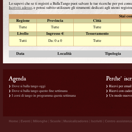
Lo sapevi che se ti registri a BallaTango puoi salvare le tue ricerche per poi con
Iscriviti adesso
, e potrai subito utilizzare gli strumenti dedicati agli utenti registra
Stai con
Regione
Provincia
Città
Tutte
Tutte
Tutte
Livello
Ingresso €
Tesseramento
Tutti
Da: 0 a 0
Tutte
Data
Località
Tipologia
Dove si balla tango oggi
Ricevi per email g
Dove si balla tango questo fine settimana
Ricevi con caden
I corsi di tango in programma questa settimana
Un modo nuovo p
Home
|
Eventi
|
Milonghe
|
Scuole
|
Musicalizadores
|
Iscriviti
|
Centro assistenz