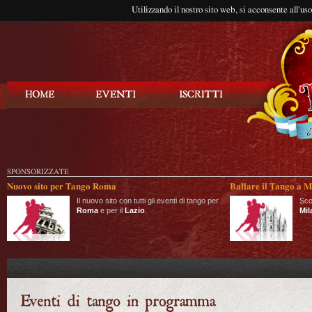
Utilizzando il nostro sito web, si acconsente all'us
Balla Tango
SPONSORIZZATE
Nuovo sito per Tango Roma
Ballare il Tango a M
Il nuovo sito con tutti gli eventi di tango per
Sco
Roma
e per il
Lazio
.
Mil