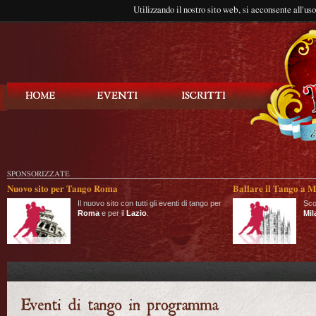
Utilizzando il nostro sito web, si acconsente all'us
Balla Tango
SPONSORIZZATE
Nuovo sito per Tango Roma
Ballare il Tango a M
Il nuovo sito con tutti gli eventi di tango per
Sco
Roma
e per il
Lazio
.
Mil