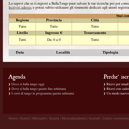
Lo sapevi che se ti registri a BallaTango puoi salvare le tue ricerche per poi con
Iscriviti adesso
, e potrai subito utilizzare gli strumenti dedicati agli utenti registra
Stai con
Regione
Provincia
Città
Tutte
Tutte
Tutte
Livello
Ingresso €
Tesseramento
Tutti
Da: 0 a 0
Tutte
Data
Località
Tipologia
Dove si balla tango oggi
Ricevi per email g
Dove si balla tango questo fine settimana
Ricevi con caden
I corsi di tango in programma questa settimana
Un modo nuovo p
Home
|
Eventi
|
Milonghe
|
Scuole
|
Musicalizadores
|
Iscriviti
|
Centro assistenz