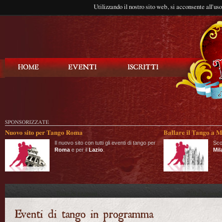
Utilizzando il nostro sito web, si acconsente all'us
Balla Tango
SPONSORIZZATE
Nuovo sito per Tango Roma
Ballare il Tango a M
Il nuovo sito con tutti gli eventi di tango per
Sco
Roma
e per il
Lazio
.
Mil