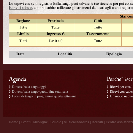
Lo sapevi che se ti registri a BallaTango puoi salvare le tue ricerche per poi con
Iscriviti adesso
, e potrai subito utilizzare gli strumenti dedicati agli utenti registra
Stai con
Regione
Provincia
Città
Tutte
Tutte
Tutte
Livello
Ingresso €
Tesseramento
Tutti
Da: 0 a 0
Tutte
Data
Località
Tipologia
Dove si balla tango oggi
Ricevi per email g
Dove si balla tango questo fine settimana
Ricevi con caden
I corsi di tango in programma questa settimana
Un modo nuovo p
Home
|
Eventi
|
Milonghe
|
Scuole
|
Musicalizadores
|
Iscriviti
|
Centro assistenz