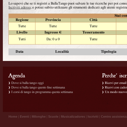
Lo sapevi che se ti registri a BallaTango puoi salvare le tue ricerche per poi con
Iscriviti adesso
, e potrai subito utilizzare gli strumenti dedicati agli utenti registra
Stai con
Regione
Provincia
Città
Tutte
Tutte
Tutte
Livello
Ingresso €
Tesseramento
Tutti
Da: 0 a 0
Tutte
Data
Località
Tipologia
Dove si balla tango oggi
Ricevi per email g
Dove si balla tango questo fine settimana
Ricevi con caden
I corsi di tango in programma questa settimana
Un modo nuovo p
Home
|
Eventi
|
Milonghe
|
Scuole
|
Musicalizadores
|
Iscriviti
|
Centro assistenz