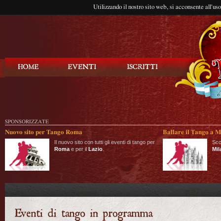
Utilizzando il nostro sito web, si acconsente all'us
Balla Tango
SPONSORIZZATE
Nuovo sito per Tango Roma
Ballare il Tango a M
Il nuovo sito con tutti gli eventi di tango per
Sco
Roma
e per il
Lazio
.
Mil