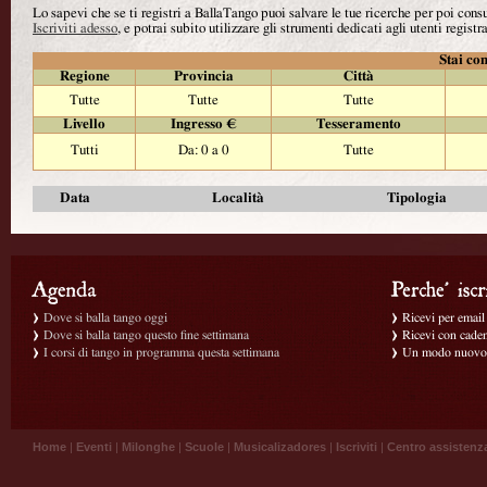
Lo sapevi che se ti registri a BallaTango puoi salvare le tue ricerche per poi con
Iscriviti adesso
, e potrai subito utilizzare gli strumenti dedicati agli utenti registra
Stai con
Regione
Provincia
Città
Tutte
Tutte
Tutte
Livello
Ingresso €
Tesseramento
Tutti
Da: 0 a 0
Tutte
Data
Località
Tipologia
Dove si balla tango oggi
Ricevi per email g
Dove si balla tango questo fine settimana
Ricevi con caden
I corsi di tango in programma questa settimana
Un modo nuovo p
Home
|
Eventi
|
Milonghe
|
Scuole
|
Musicalizadores
|
Iscriviti
|
Centro assistenz