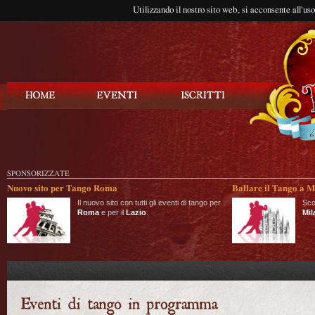
Utilizzando il nostro sito web, si acconsente all'us
Balla Tango
SPONSORIZZATE
Nuovo sito per Tango Roma
Ballare il Tango a M
Il nuovo sito con tutti gli eventi di tango per
Sco
Roma
e per il
Lazio
.
Mil