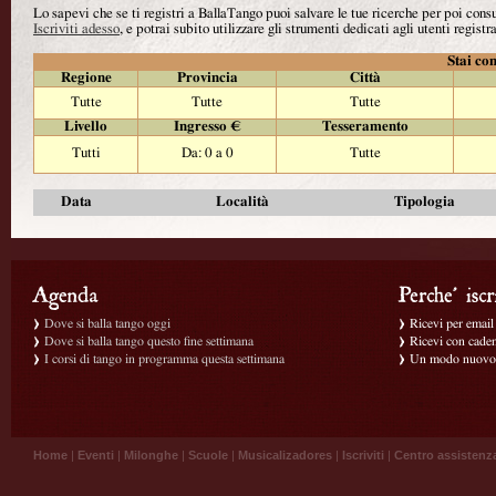
Lo sapevi che se ti registri a BallaTango puoi salvare le tue ricerche per poi con
Iscriviti adesso
, e potrai subito utilizzare gli strumenti dedicati agli utenti registra
Stai con
Regione
Provincia
Città
Tutte
Tutte
Tutte
Livello
Ingresso €
Tesseramento
Tutti
Da: 0 a 0
Tutte
Data
Località
Tipologia
Dove si balla tango oggi
Ricevi per email g
Dove si balla tango questo fine settimana
Ricevi con caden
I corsi di tango in programma questa settimana
Un modo nuovo p
Home
|
Eventi
|
Milonghe
|
Scuole
|
Musicalizadores
|
Iscriviti
|
Centro assistenz