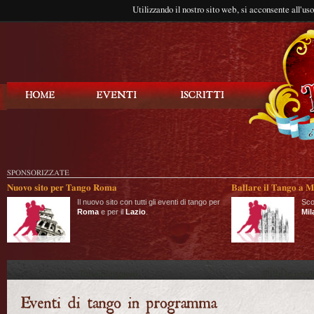
Utilizzando il nostro sito web, si acconsente all'us
Balla Tango
SPONSORIZZATE
Nuovo sito per Tango Roma
Ballare il Tango a M
Il nuovo sito con tutti gli eventi di tango per
Sco
Roma
e per il
Lazio
.
Mil