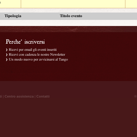
e
Tipologia
Titolo evento
Ricevi per email gli eventi inseriti
Ricevi con cadenza le nostre Newsletter
Un modo nuovo per avvicinarsi al Tango
ti
|
Centro assistenza
|
Contatti
® 