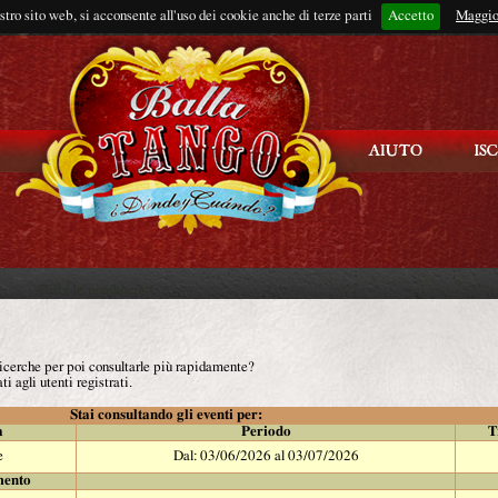
ostro sito web, si acconsente all'uso dei cookie anche di terze parti
Accetto
Rimani connes
Maggio
 ricerche per poi consultarle più rapidamente?
ti agli utenti registrati.
Stai consultando gli eventi per:
à
Periodo
T
e
Dal: 03/06/2026 al 03/07/2026
mento