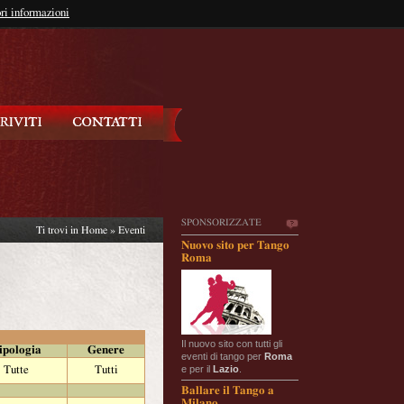
so?
ri informazioni
oppure
Iscriviti
SPONSORIZZATE
Ti trovi in
Home
»
Eventi
Nuovo sito per Tango
Roma
Il nuovo sito con tutti gli
ipologia
Genere
eventi di tango per
Roma
e per il
Lazio
.
Tutte
Tutti
Ballare il Tango a
Milano