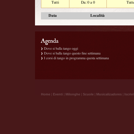
Tutti
Da: 0 a 0
Tutt
Data
Località
Dove si balla tango oggi
Dove si balla tango questo fine settimana
I corsi di tango in programma questa settimana
Home
|
Eventi
|
Milonghe
|
Scuole
|
Musicalizadores
|
Iscrivi