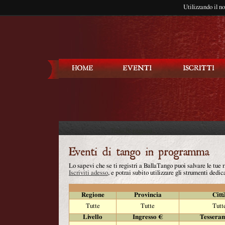
Utilizzando il n
Balla Tango
Lo sapevi che se ti registri a BallaTango puoi salvare le tue
Iscriviti adesso
, e potrai subito utilizzare gli strumenti dedica
Regione
Provincia
Citt
Tutte
Tutte
Tutt
Livello
Ingresso €
Tessera