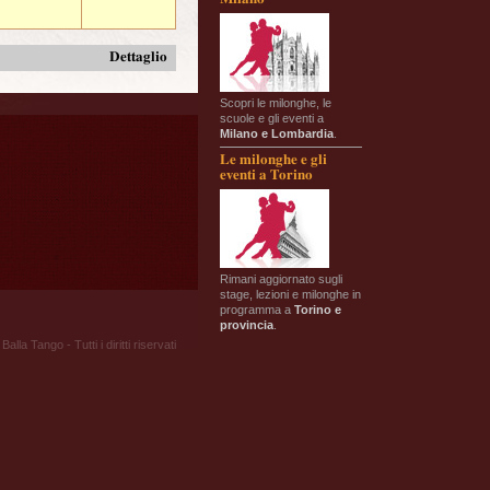
Dettaglio
Scopri le milonghe, le
scuole e gli eventi a
Milano e Lombardia
.
Le milonghe e gli
eventi a Torino
Rimani aggiornato sugli
stage, lezioni e milonghe in
programma a
Torino e
provincia
.
Balla Tango - Tutti i diritti riservati