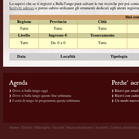
Lo sapevi che se ti registri a BallaTango puoi salvare le tue ricerche per poi con
Iscriviti adesso
, e potrai subito utilizzare gli strumenti dedicati agli utenti registra
Stai con
Regione
Provincia
Città
Tutte
Tutte
Tutte
Livello
Ingresso €
Tesseramento
Tutti
Da: 0 a 0
Tutte
Data
Località
Tipologia
Dove si balla tango oggi
Ricevi per email g
Dove si balla tango questo fine settimana
Ricevi con caden
I corsi di tango in programma questa settimana
Un modo nuovo p
Home
|
Eventi
|
Milonghe
|
Scuole
|
Musicalizadores
|
Iscriviti
|
Centro assistenz