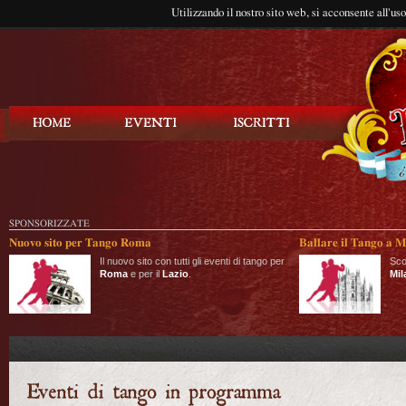
Utilizzando il nostro sito web, si acconsente all'us
Balla Tango
SPONSORIZZATE
Nuovo sito per Tango Roma
Ballare il Tango a M
Il nuovo sito con tutti gli eventi di tango per
Sco
Roma
e per il
Lazio
.
Mil