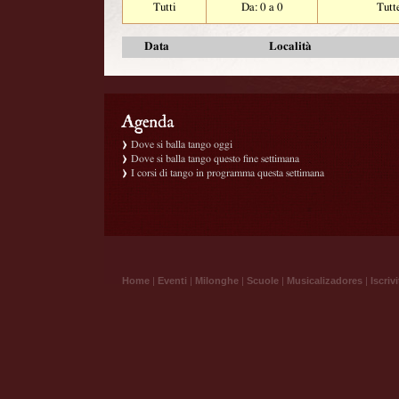
Tutti
Da: 0 a 0
Tutt
Data
Località
Dove si balla tango oggi
Dove si balla tango questo fine settimana
I corsi di tango in programma questa settimana
Home
|
Eventi
|
Milonghe
|
Scuole
|
Musicalizadores
|
Iscrivi