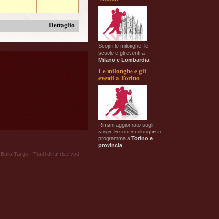
Dettaglio
Scopri le milonghe, le
scuole e gli eventi a
Milano e Lombardia
.
Le milonghe e gli
eventi a Torino
Rimani aggiornato sugli
stage, lezioni e milonghe in
programma a
Torino e
provincia
.
Balla Tango - Tutti i diritti riservati