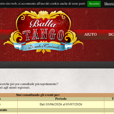
ostro sito web, si acconsente all'uso dei cookie anche di terze parti
Accetto
Rimani connes
Maggio
 ricerche per poi consultarle più rapidamente?
ti agli utenti registrati.
Stai consultando gli eventi per:
à
Periodo
T
e
Dal: 03/06/2026 al 03/07/2026
mento