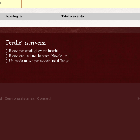
e
Tipologia
Titolo evento
Ricevi per email gli eventi inseriti
Ricevi con cadenza le nostre Newsletter
Un modo nuovo per avvicinarsi al Tango
ti
|
Centro assistenza
|
Contatti
® 