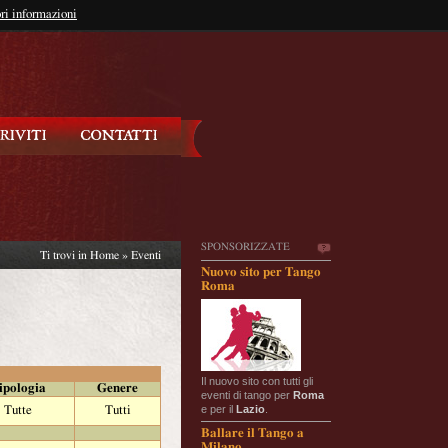
so?
ri informazioni
oppure
Iscriviti
SPONSORIZZATE
Ti trovi in
Home
»
Eventi
Nuovo sito per Tango
Roma
Il nuovo sito con tutti gli
ipologia
Genere
eventi di tango per
Roma
e per il
Lazio
.
Tutte
Tutti
Ballare il Tango a
Milano