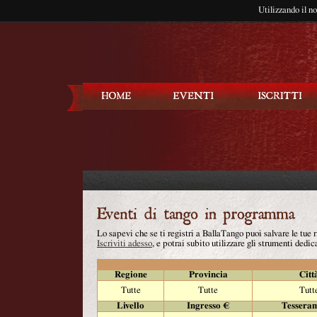
Utilizzando il n
Balla Tango
Lo sapevi che se ti registri a BallaTango puoi salvare le tue
Iscriviti adesso
, e potrai subito utilizzare gli strumenti dedica
Regione
Provincia
Citt
Tutte
Tutte
Tutt
Livello
Ingresso €
Tessera