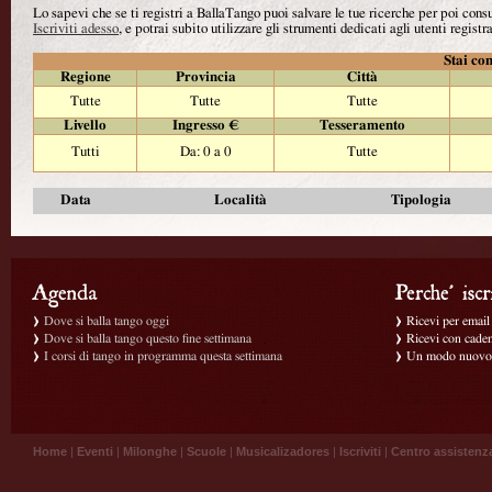
Lo sapevi che se ti registri a BallaTango puoi salvare le tue ricerche per poi con
Iscriviti adesso
, e potrai subito utilizzare gli strumenti dedicati agli utenti registra
Stai con
Regione
Provincia
Città
Tutte
Tutte
Tutte
Livello
Ingresso €
Tesseramento
Tutti
Da: 0 a 0
Tutte
Data
Località
Tipologia
Dove si balla tango oggi
Ricevi per email g
Dove si balla tango questo fine settimana
Ricevi con caden
I corsi di tango in programma questa settimana
Un modo nuovo p
Home
|
Eventi
|
Milonghe
|
Scuole
|
Musicalizadores
|
Iscriviti
|
Centro assistenz