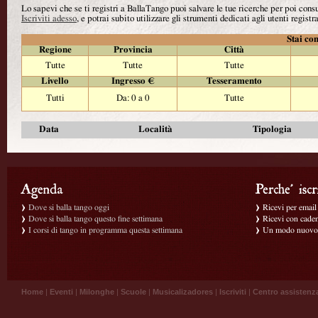
Lo sapevi che se ti registri a BallaTango puoi salvare le tue ricerche per poi con
Iscriviti adesso
, e potrai subito utilizzare gli strumenti dedicati agli utenti registra
Stai con
Regione
Provincia
Città
Tutte
Tutte
Tutte
Livello
Ingresso €
Tesseramento
Tutti
Da: 0 a 0
Tutte
Data
Località
Tipologia
Dove si balla tango oggi
Ricevi per email g
Dove si balla tango questo fine settimana
Ricevi con caden
I corsi di tango in programma questa settimana
Un modo nuovo p
Home
|
Eventi
|
Milonghe
|
Scuole
|
Musicalizadores
|
Iscriviti
|
Centro assistenz