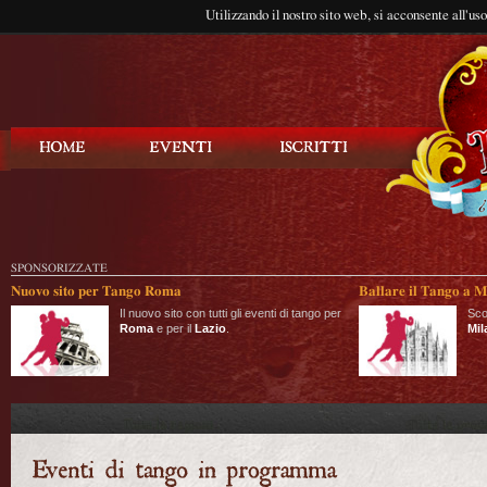
Utilizzando il nostro sito web, si acconsente all'us
Balla Tango
SPONSORIZZATE
Nuovo sito per Tango Roma
Ballare il Tango a M
Il nuovo sito con tutti gli eventi di tango per
Sco
Roma
e per il
Lazio
.
Mil