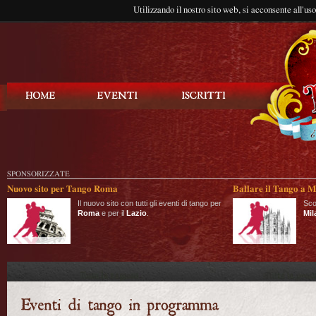
Utilizzando il nostro sito web, si acconsente all'us
Balla Tango
SPONSORIZZATE
Nuovo sito per Tango Roma
Ballare il Tango a M
Il nuovo sito con tutti gli eventi di tango per
Sco
Roma
e per il
Lazio
.
Mil