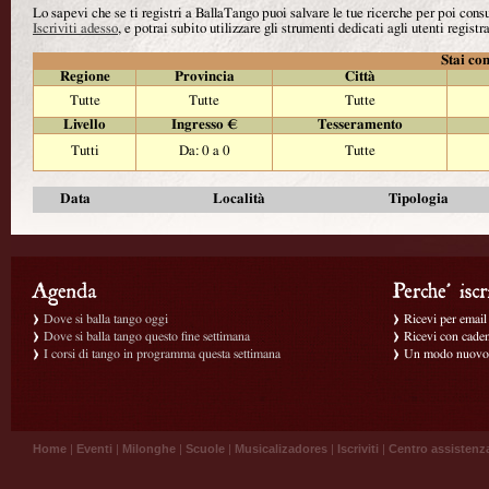
Lo sapevi che se ti registri a BallaTango puoi salvare le tue ricerche per poi con
Iscriviti adesso
, e potrai subito utilizzare gli strumenti dedicati agli utenti registra
Stai con
Regione
Provincia
Città
Tutte
Tutte
Tutte
Livello
Ingresso €
Tesseramento
Tutti
Da: 0 a 0
Tutte
Data
Località
Tipologia
Dove si balla tango oggi
Ricevi per email g
Dove si balla tango questo fine settimana
Ricevi con caden
I corsi di tango in programma questa settimana
Un modo nuovo p
Home
|
Eventi
|
Milonghe
|
Scuole
|
Musicalizadores
|
Iscriviti
|
Centro assistenz