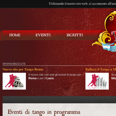
Utilizzando il nostro sito web, si acconsente all'us
Balla Tango
SPONSORIZZATE
Nuovo sito per Tango Roma
Ballare il Tango a M
Il nuovo sito con tutti gli eventi di tango per
Sco
Roma
e per il
Lazio
.
Mil