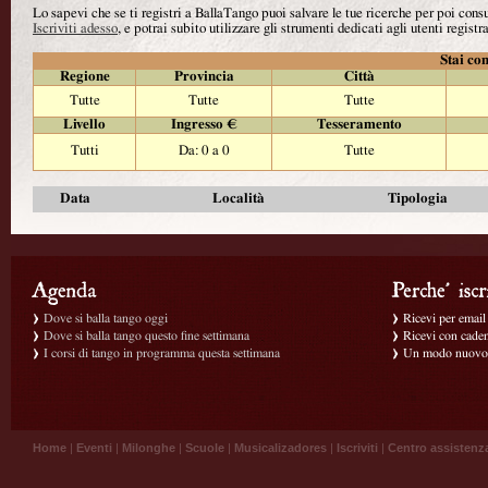
Lo sapevi che se ti registri a BallaTango puoi salvare le tue ricerche per poi con
Iscriviti adesso
, e potrai subito utilizzare gli strumenti dedicati agli utenti registra
Stai con
Regione
Provincia
Città
Tutte
Tutte
Tutte
Livello
Ingresso €
Tesseramento
Tutti
Da: 0 a 0
Tutte
Data
Località
Tipologia
Dove si balla tango oggi
Ricevi per email g
Dove si balla tango questo fine settimana
Ricevi con caden
I corsi di tango in programma questa settimana
Un modo nuovo p
Home
|
Eventi
|
Milonghe
|
Scuole
|
Musicalizadores
|
Iscriviti
|
Centro assistenz