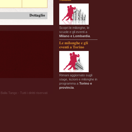
Dettaglio
Scopri le milonghe, le
scuole e gli eventi a
Milano e Lombardia
.
Le milonghe e gli
eventi a Torino
Rimani aggiornato sugli
stage, lezioni e milonghe in
programma a
Torino e
provincia
.
Balla Tango - Tutti i diritti riservati