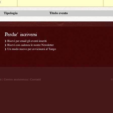
e
Tipologia
Titolo evento
Ricevi per email gli eventi inseriti
Ricevi con cadenza le nostre Newsletter
Un modo nuovo per avvicinarsi al Tango
ti
|
Centro assistenza
|
Contatti
® 