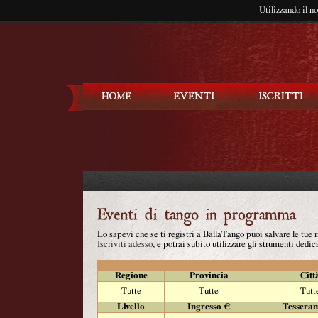
Utilizzando il n
Balla Tango
Lo sapevi che se ti registri a BallaTango puoi salvare le tue
Iscriviti adesso
, e potrai subito utilizzare gli strumenti dedica
Regione
Provincia
Citt
Tutte
Tutte
Tutt
Livello
Ingresso €
Tessera