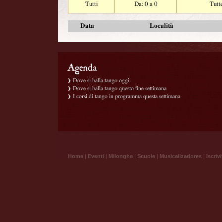
Tutti
Da: 0 a 0
Tutt
Data
Località
Dove si balla tango oggi
Dove si balla tango questo fine settimana
I corsi di tango in programma questa settimana
Home
|
Eventi
|
Milonghe
|
Scuole
|
Musicalizadores
|
Iscrivi