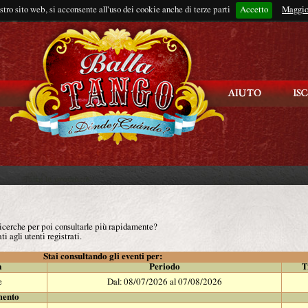
ostro sito web, si acconsente all'uso dei cookie anche di terze parti
Accetto
Rimani connes
Maggio
 ricerche per poi consultarle più rapidamente?
ti agli utenti registrati.
Stai consultando gli eventi per:
à
Periodo
T
e
Dal: 08/07/2026 al 07/08/2026
mento