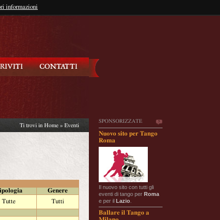
so?
ri informazioni
oppure
Iscriviti
SPONSORIZZATE
Ti trovi in
Home
»
Eventi
Nuovo sito per Tango
Roma
Il nuovo sito con tutti gli
ipologia
Genere
eventi di tango per
Roma
e per il
Lazio
.
Tutte
Tutti
Ballare il Tango a
Milano