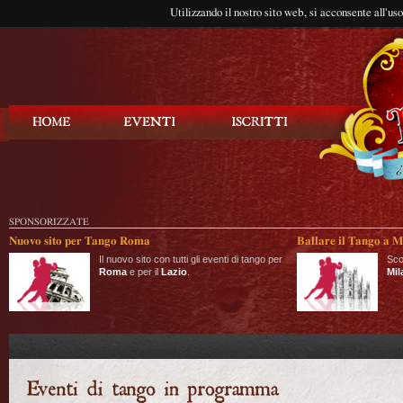
Utilizzando il nostro sito web, si acconsente all'us
Balla Tango
SPONSORIZZATE
Nuovo sito per Tango Roma
Ballare il Tango a M
Il nuovo sito con tutti gli eventi di tango per
Sco
Roma
e per il
Lazio
.
Mil