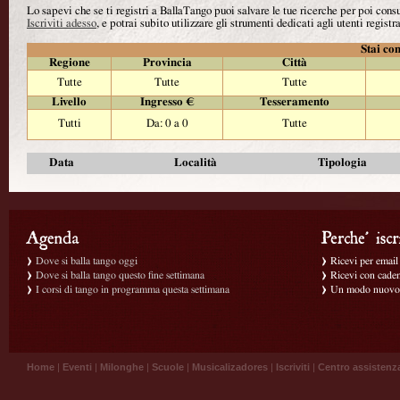
Lo sapevi che se ti registri a BallaTango puoi salvare le tue ricerche per poi con
Iscriviti adesso
, e potrai subito utilizzare gli strumenti dedicati agli utenti registra
Stai con
Regione
Provincia
Città
Tutte
Tutte
Tutte
Livello
Ingresso €
Tesseramento
Tutti
Da: 0 a 0
Tutte
Data
Località
Tipologia
Dove si balla tango oggi
Ricevi per email g
Dove si balla tango questo fine settimana
Ricevi con caden
I corsi di tango in programma questa settimana
Un modo nuovo p
Home
|
Eventi
|
Milonghe
|
Scuole
|
Musicalizadores
|
Iscriviti
|
Centro assistenz