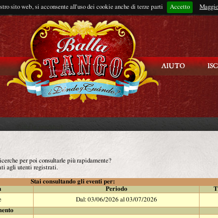
ostro sito web, si acconsente all'uso dei cookie anche di terze parti
Accetto
Rimani connes
Maggio
 ricerche per poi consultarle più rapidamente?
ti agli utenti registrati.
Stai consultando gli eventi per:
à
Periodo
T
e
Dal: 03/06/2026 al 03/07/2026
mento