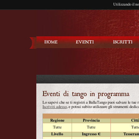
Utilizzando il n
Balla Tango
Lo sapevi che se ti registri a BallaTango puoi salvare le tue
Iscriviti adesso
, e potrai subito utilizzare gli strumenti dedica
Regione
Provincia
Citt
Tutte
Tutte
Tutt
Livello
Ingresso €
Tessera