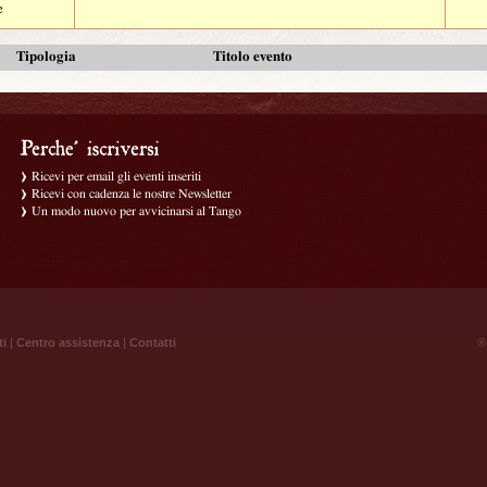
e
Tipologia
Titolo evento
Ricevi per email gli eventi inseriti
Ricevi con cadenza le nostre Newsletter
Un modo nuovo per avvicinarsi al Tango
ti
|
Centro assistenza
|
Contatti
® 