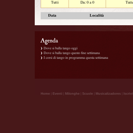
Tutti
Da: 0 a 0
Tutt
Data
Località
Dove si balla tango oggi
Dove si balla tango questo fine settimana
I corsi di tango in programma questa settimana
Home
|
Eventi
|
Milonghe
|
Scuole
|
Musicalizadores
|
Iscrivi