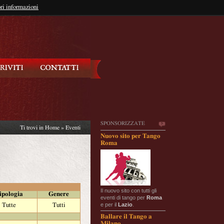
so?
ri informazioni
oppure
Iscriviti
SPONSORIZZATE
Ti trovi in
Home
»
Eventi
Nuovo sito per Tango
Roma
Il nuovo sito con tutti gli
ipologia
Genere
eventi di tango per
Roma
e per il
Lazio
.
Tutte
Tutti
Ballare il Tango a
Milano