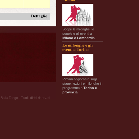
Dettaglio
Scopri le milonghe, le
scuole e gli eventi a
Milano e Lombardia
.
Le milonghe e gli
eventi a Torino
Rimani aggiornato sugli
stage, lezioni e milonghe in
programma a
Torino e
provincia
.
Balla Tango - Tutti i diritti riservati