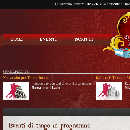
Utilizzando il nostro sito web, si acconsente all'us
Balla Tango
SPONSORIZZATE
Nuovo sito per Tango Roma
Ballare il Tango a M
Il nuovo sito con tutti gli eventi di tango per
Sco
Roma
e per il
Lazio
.
Mil