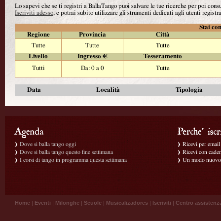
Lo sapevi che se ti registri a BallaTango puoi salvare le tue ricerche per poi con
Iscriviti adesso
, e potrai subito utilizzare gli strumenti dedicati agli utenti registra
Stai con
Regione
Provincia
Città
Tutte
Tutte
Tutte
Livello
Ingresso €
Tesseramento
Tutti
Da: 0 a 0
Tutte
Data
Località
Tipologia
Dove si balla tango oggi
Ricevi per email g
Dove si balla tango questo fine settimana
Ricevi con caden
I corsi di tango in programma questa settimana
Un modo nuovo p
Home
|
Eventi
|
Milonghe
|
Scuole
|
Musicalizadores
|
Iscriviti
|
Centro assistenz