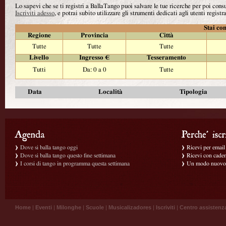
Lo sapevi che se ti registri a BallaTango puoi salvare le tue ricerche per poi con
Iscriviti adesso
, e potrai subito utilizzare gli strumenti dedicati agli utenti registra
Stai con
Regione
Provincia
Città
Tutte
Tutte
Tutte
Livello
Ingresso €
Tesseramento
Tutti
Da: 0 a 0
Tutte
Data
Località
Tipologia
Dove si balla tango oggi
Ricevi per email g
Dove si balla tango questo fine settimana
Ricevi con caden
I corsi di tango in programma questa settimana
Un modo nuovo p
Home
|
Eventi
|
Milonghe
|
Scuole
|
Musicalizadores
|
Iscriviti
|
Centro assistenz