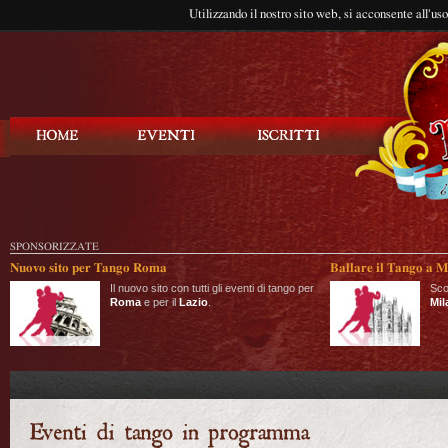
Utilizzando il nostro sito web, si acconsente all'us
Balla Tango
SPONSORIZZATE
Nuovo sito per Tango Roma
Ballare il Tango a M
Il nuovo sito con tutti gli eventi di tango per
Sco
Roma
e per il
Lazio
.
Mil