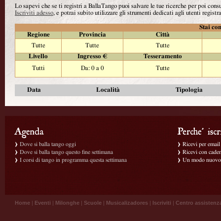
Lo sapevi che se ti registri a BallaTango puoi salvare le tue ricerche per poi con
Iscriviti adesso
, e potrai subito utilizzare gli strumenti dedicati agli utenti registra
Stai con
Regione
Provincia
Città
Tutte
Tutte
Tutte
Livello
Ingresso €
Tesseramento
Tutti
Da: 0 a 0
Tutte
Data
Località
Tipologia
Dove si balla tango oggi
Ricevi per email g
Dove si balla tango questo fine settimana
Ricevi con caden
I corsi di tango in programma questa settimana
Un modo nuovo p
Home
|
Eventi
|
Milonghe
|
Scuole
|
Musicalizadores
|
Iscriviti
|
Centro assistenz