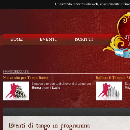
Utilizzando il nostro sito web, si acconsente all'us
Balla Tango
SPONSORIZZATE
Nuovo sito per Tango Roma
Ballare il Tango a M
Il nuovo sito con tutti gli eventi di tango per
Sco
Roma
e per il
Lazio
.
Mil